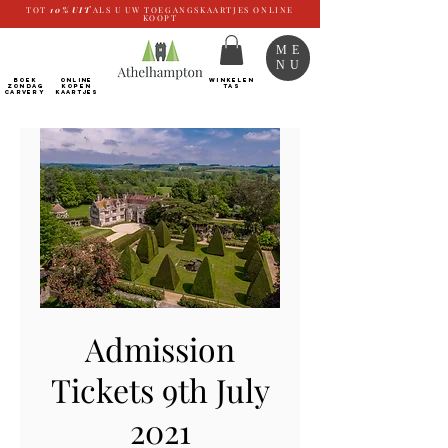
TOT
10%
UIT
ALS U UW TOEGANGSKAARTJES ONLINE
KOOPT
ME
NU
BOEK
ONLINE
WINKELEN
ZONDAG
kopen
TAS
CARVERY
Kaartjes
Admission
Tickets 9th July
2021