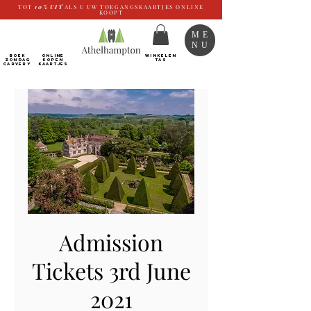
TOT
10%
UIT
ALS U UW TOEGANGSKAARTJES ONLINE
KOOPT
ME
NU
BOEK
ONLINE
WINKELEN
ZONDAG
kopen
TAS
CARVERY
Kaartjes
Admission
Tickets 3rd June
2021