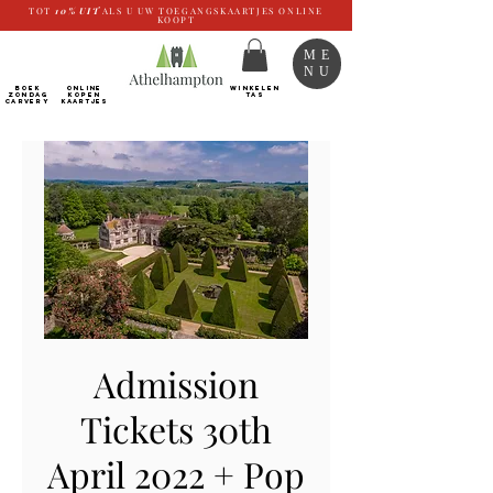
TOT
10%
UIT
ALS U UW TOEGANGSKAARTJES ONLINE
KOOPT
ME
NU
BOEK
ONLINE
WINKELEN
ZONDAG
kopen
TAS
CARVERY
Kaartjes
Admission
Tickets 30th
April 2022 + Pop