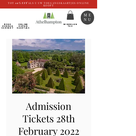
TOT
10%
UIT
ALS U UW TOEGANGSKAARTJES ONLINE
KOOPT
ME
NU
BOEK
ONLINE
WINKELEN
ZONDAG
kopen
TAS
CARVERY
Kaartjes
Admission
Tickets 28th
February 2022