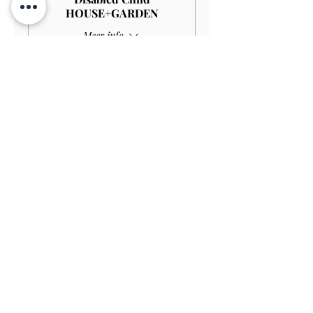
HOUSE+GARDEN
Meer info
Prijs
£ 4,00
Verkoop geëindigd op
Soort ticket
Child GARDEN
Prijs
£ 3,00
Verkoop geëindigd op
Soort ticket
Disabled Child GARDEN