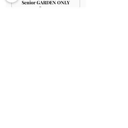
Senior GARDEN ONLY
£10.00
Meer info
Prijs
£ 9,00
Verkoop geëindigd op
Soort ticket
Student GARDEN ONLY
£9.00
Meer info
Prijs
£ 8,10
Verkoop geëindigd op