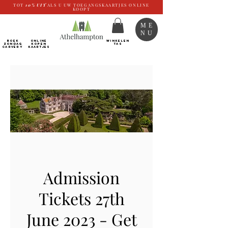
TOT
10%
UIT
ALS U UW TOEGANGSKAARTJES ONLINE
KOOPT
ME
NU
BOEK
ONLINE
WINKELEN
ZONDAG
kopen
TAS
CARVERY
Kaartjes
Admission
Tickets 27th
June 2023 - Get