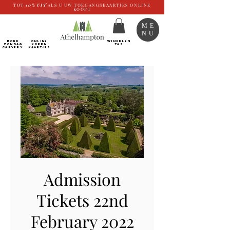
TOT
10%
UIT
ALS U UW TOEGANGSKAARTJES ONLINE
KOOPT
ME
NU
BOEK
ONLINE
WINKELEN
ZONDAG
kopen
TAS
CARVERY
Kaartjes
Admission
Tickets 22nd
February 2022