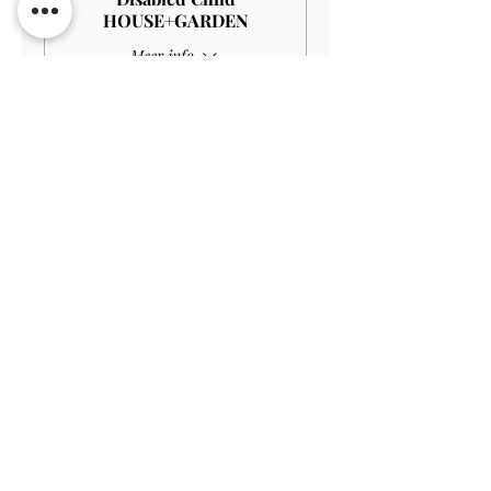
HOUSE+GARDEN
Meer info
Prijs
£ 4,00
Verkoop geëindigd op
Soort ticket
Child GARDEN
Prijs
£ 3,00
Verkoop geëindigd op
Soort ticket
Disabled Child GARDEN