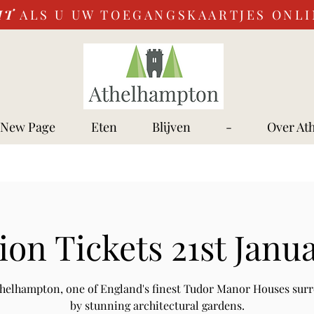
IT
ALS U UW TOEGANGSKAARTJES ONL
New Page
Eten
Blijven
-
Over At
on Tickets 21st Janu
Athelhampton, one of England's finest Tudor Manor Houses sur
by stunning architectural gardens.