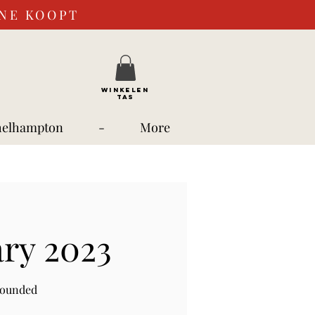
INE KOOPT
WINKELEN
TAS
helhampton
-
More
ary 2023
rounded