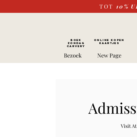
TOT
10%
U
BOEK
ONLINE kopen
ZONDAG
Kaartjes
CARVERY
Bezoek
New Page
Admissi
Visit 