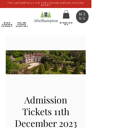
TOT
10%
UIT
ALS U UW TOEGANGSKAARTJES ONLINE
KOOPT
ME
NU
BOEK
ONLINE
WINKELEN
ZONDAG
kopen
TAS
CARVERY
Kaartjes
Admission
Tickets 11th
December 2023