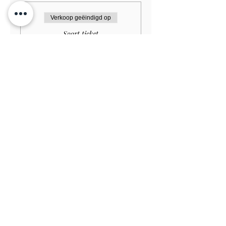
Verkoop geëindigd op
Soort ticket
Dog GARDEN ONLY
Prijs
£ 1,00
Verkoop geëindigd op
Soort ticket
Student HOUSE+GARDEN
£15.00
Meer info
Prijs
£ 13,50