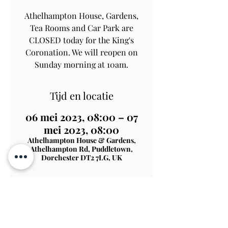
Athelhampton House, Gardens,
Tea Rooms and Car Park are
CLOSED today for the King's
Coronation. We will reopen on
Sunday morning at 10am.
Tijd en locatie
06 mei 2023, 08:00 – 07
mei 2023, 08:00
Athelhampton House & Gardens,
Athelhampton Rd, Puddletown,
Dorchester DT2 7LG, UK
Contact Us
Subscribe
View on Map
TERMS & CONDITIONS
PRIVACY & COOKIE POLICY