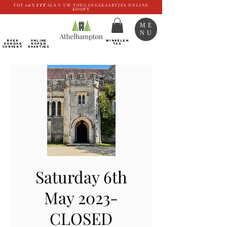
TOT
10%
UIT
ALS U UW TOEGANGSKAARTJES ONLINE
KOOPT
ME
NU
BOEK
ONLINE
WINKELEN
ZONDAG
kopen
TAS
CARVERY
Kaartjes
Saturday 6th
May 2023-
CLOSED