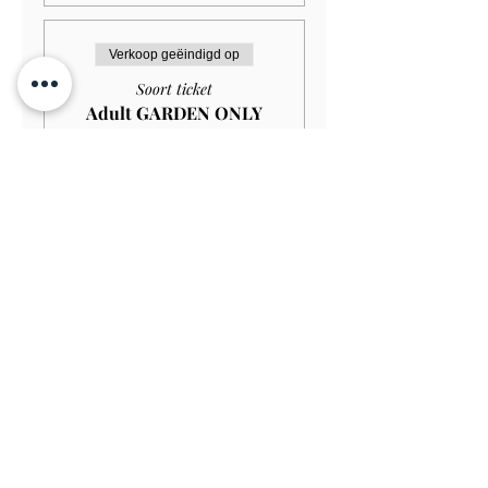
Verkoop geëindigd op
Soort ticket
Adult GARDEN ONLY
£12.00
Meer info
Prijs
£ 10,80
Verkoop geëindigd op
Soort ticket
Adult HOUSE+GARDEN
£18.00
Meer info
Prijs