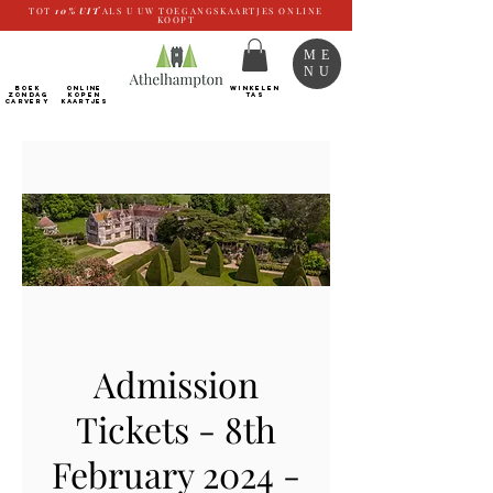
TOT
10%
UIT
ALS U UW TOEGANGSKAARTJES ONLINE
KOOPT
ME
NU
BOEK
ONLINE
WINKELEN
ZONDAG
kopen
TAS
CARVERY
Kaartjes
Admission
Tickets - 8th
February 2024 -