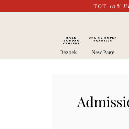
TOT
10%
U
BOEK
ONLINE kopen
ZONDAG
Kaartjes
CARVERY
Bezoek
New Page
Admissi