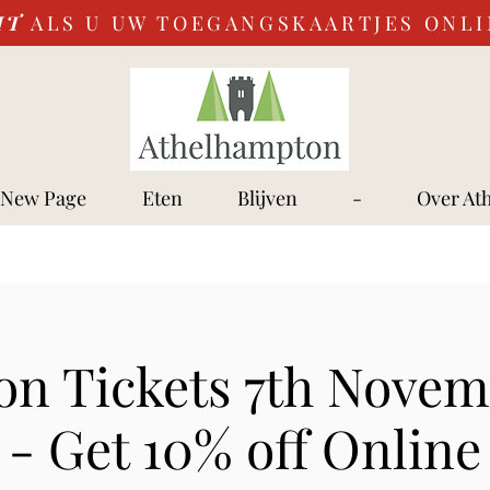
IT
ALS U UW TOEGANGSKAARTJES ONL
New Page
Eten
Blijven
-
Over At
on Tickets 7th Novem
- Get 10% off Online