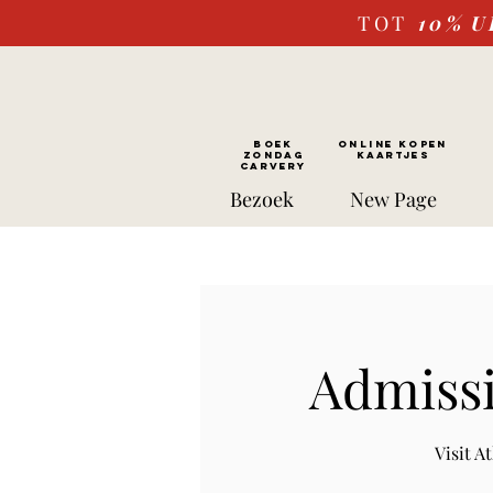
TOT
10%
U
BOEK
ONLINE kopen
ZONDAG
Kaartjes
CARVERY
Bezoek
New Page
Admissi
Visit 