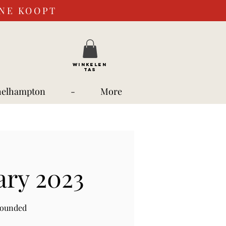
INE KOOPT
WINKELEN
TAS
helhampton
-
More
ary 2023
rounded