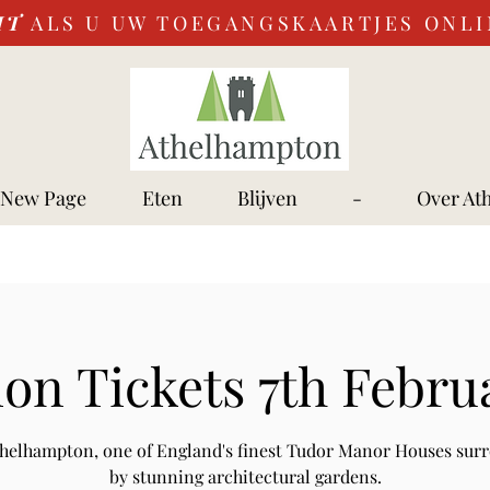
IT
ALS U UW TOEGANGSKAARTJES ONL
New Page
Eten
Blijven
-
Over At
on Tickets 7th Febru
Athelhampton, one of England's finest Tudor Manor Houses sur
by stunning architectural gardens.