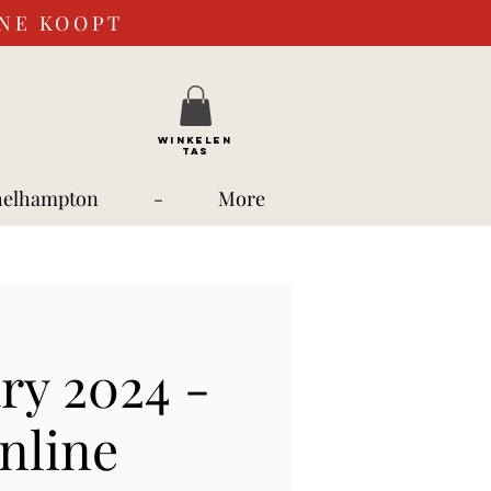
INE KOOPT
WINKELEN
TAS
helhampton
-
More
ry 2024 -
nline