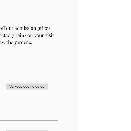
ff our admission prices, 
ctedly rains on your visit 
iew the gardens.
Verkoop geëindigd op