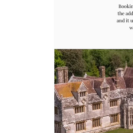
Bookin
the add
and it 
w