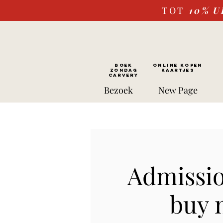
TOT
10%
U
BOEK
ONLINE kopen
ZONDAG
Kaartjes
CARVERY
Bezoek
New Page
Admissio
buy 