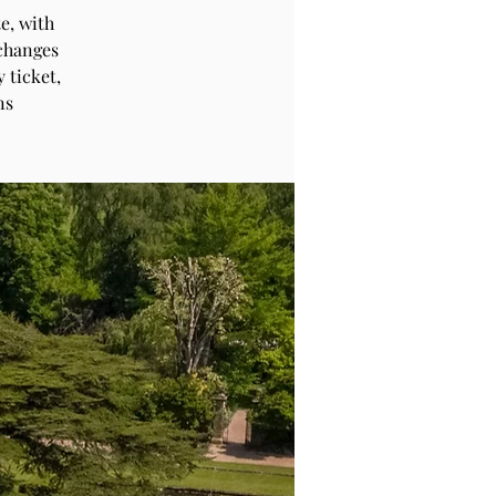
e, with
 changes
 ticket,
ns