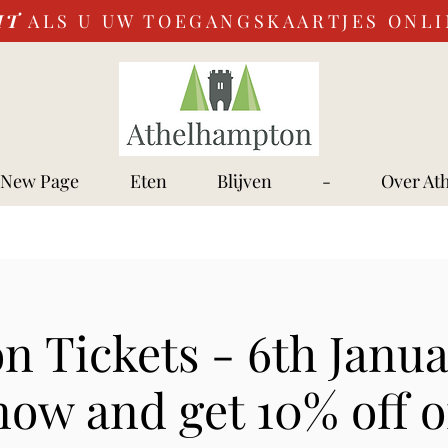
IT
ALS U UW TOEGANGSKAARTJES ONL
New Page
Eten
Blijven
-
Over At
n Tickets - 6th Janua
now and get 10% off o