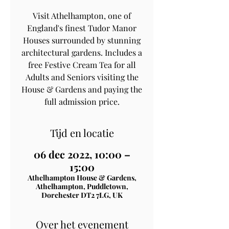
Visit Athelhampton, one of
England's finest Tudor Manor
Houses surrounded by stunning
architectural gardens. Includes a
free Festive Cream Tea for all
Adults and Seniors visiting the
House & Gardens and paying the
full admission price.
Tijd en locatie
06 dec 2022, 10:00 –
15:00
Athelhampton House & Gardens,
Athelhampton, Puddletown,
Dorchester DT2 7LG, UK
Over het evenement