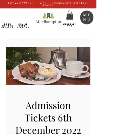
TOT
10%
UIT
ALS U UW TOEGANGSKAARTJES ONLINE
KOOPT
ME
NU
BOEK
ONLINE
WINKELEN
ZONDAG
kopen
TAS
CARVERY
Kaartjes
Admission
Tickets 6th
December 2022