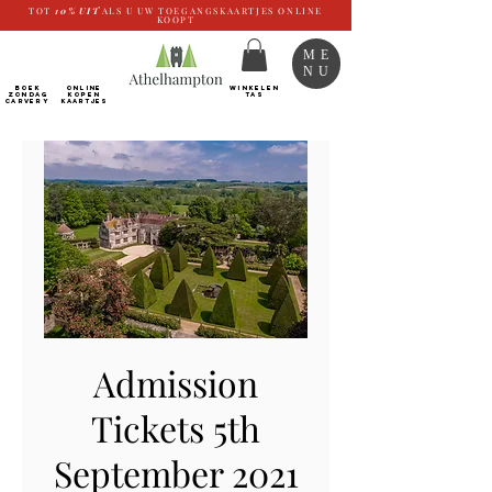
TOT
10%
UIT
ALS U UW TOEGANGSKAARTJES ONLINE
KOOPT
ME
NU
BOEK
ONLINE
WINKELEN
ZONDAG
kopen
TAS
CARVERY
Kaartjes
Admission
Tickets 5th
September 2021