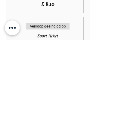
£ 8,10
Verkoop geëindigd op
Soort ticket
Dog GARDEN ONLY
Prijs
£ 1,00
Verkoop geëindigd op
Soort ticket
Adult GARDEN ONLY
£12.00
Meer info
Prijs
£ 10,80