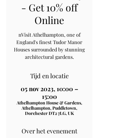
- Get 10% off
Online
nVisit Athelhampton, one of
England's finest Tudor Manor
Houses surrounded by stunning
architectural gardens.
Tijd en locatie
05 nov 2023, 10:00 –
15:00
Athelhampton House & Gardens,
Athelhampton, Puddletown,
Dorchester DT2 7LG, UK
Over het evenement