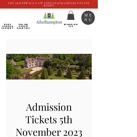
TOT
10%
UIT
ALS U UW TOEGANGSKAARTJES ONLINE
KOOPT
ME
NU
BOEK
ONLINE
WINKELEN
ZONDAG
kopen
TAS
CARVERY
Kaartjes
Admission
Tickets 5th
November 2023