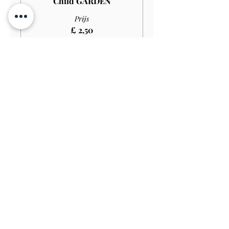
Child GARDEN
Prijs
£ 2,50
Verkoop geëindigd op
Soort ticket
Disabled Child GARDEN
Prijs
£ 1,65
Verkoop geëindigd op
Soort ticket
Family Ticket GARDEN
Prijs
£ 20,00