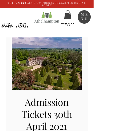
TOT
10%
UIT
ALS U UW TOEGANGSKAARTJES ONLINE
KOOPT
ME
NU
BOEK
ONLINE
WINKELEN
ZONDAG
kopen
TAS
CARVERY
Kaartjes
Admission
Tickets 30th
April 2021