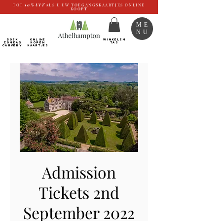
TOT
10%
UIT
ALS U UW TOEGANGSKAARTJES ONLINE
KOOPT
ME
NU
BOEK
ONLINE
WINKELEN
ZONDAG
kopen
TAS
CARVERY
Kaartjes
Admission
Tickets 2nd
September 2022