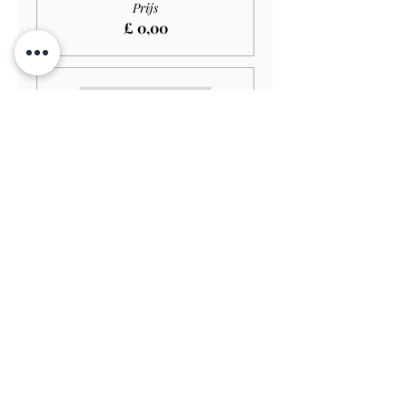
Prijs
£ 0,00
Verkoop geëindigd op
Soort ticket
Adult GARDEN ONLY
Meer info
Prijs
£ 11,00
Verkoop geëindigd op
Soort ticket
Senior GARDEN ONLY
Meer info