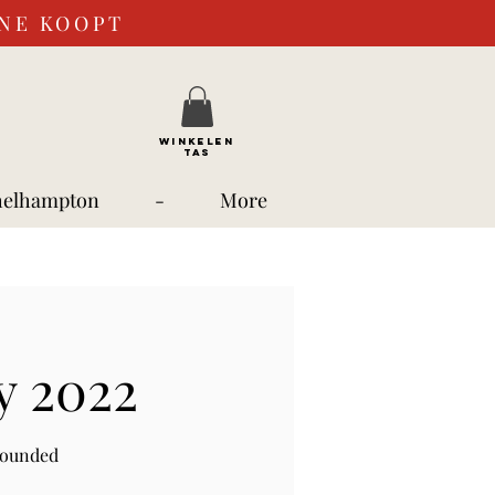
INE KOOPT
WINKELEN
TAS
helhampton
-
More
y 2022
rounded