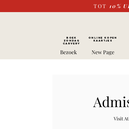
TOT
10%
U
BOEK
ONLINE kopen
ZONDAG
Kaartjes
CARVERY
Bezoek
New Page
Admis
Visit 