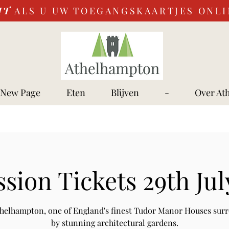
IT
ALS U UW TOEGANGSKAARTJES ONL
New Page
Eten
Blijven
-
Over At
sion Tickets 29th Jul
Athelhampton, one of England's finest Tudor Manor Houses sur
by stunning architectural gardens.