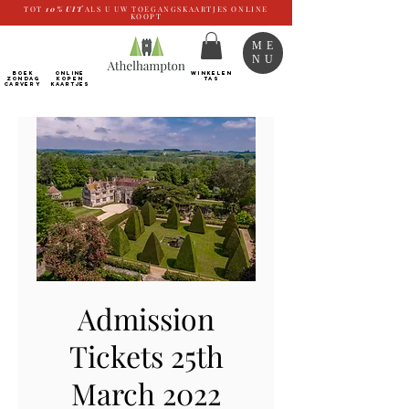
TOT
10%
UIT
ALS U UW TOEGANGSKAARTJES ONLINE
KOOPT
ME
NU
BOEK
ONLINE
WINKELEN
ZONDAG
kopen
TAS
CARVERY
Kaartjes
Admission
Tickets 25th
March 2022