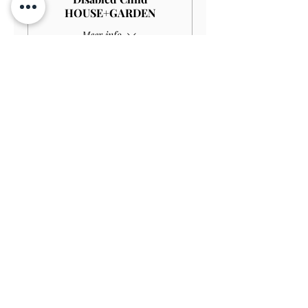
HOUSE+GARDEN
Meer info
Prijs
£ 4,00
Verkoop geëindigd op
Soort ticket
Child GARDEN
Prijs
£ 3,00
Verkoop geëindigd op
Soort ticket
Disabled Child GARDEN