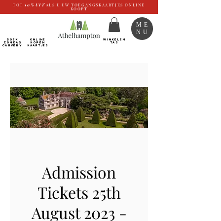
TOT
10%
UIT
ALS U UW TOEGANGSKAARTJES ONLINE
KOOPT
ME
NU
BOEK
ONLINE
WINKELEN
ZONDAG
kopen
TAS
CARVERY
Kaartjes
Admission
Tickets 25th
August 2023 -