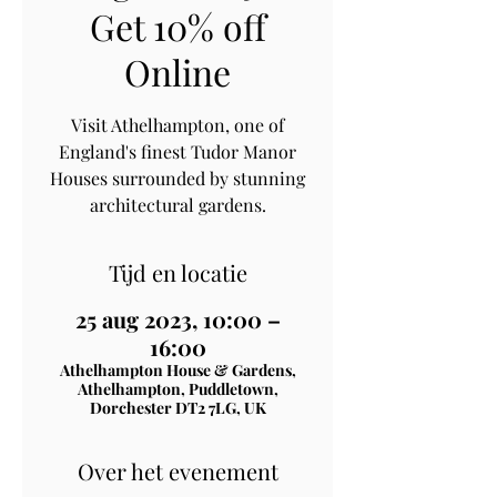
Get 10% off
Online
Visit Athelhampton, one of
England's finest Tudor Manor
Houses surrounded by stunning
architectural gardens.
Tijd en locatie
25 aug 2023, 10:00 –
16:00
Athelhampton House & Gardens,
Athelhampton, Puddletown,
Dorchester DT2 7LG, UK
Over het evenement