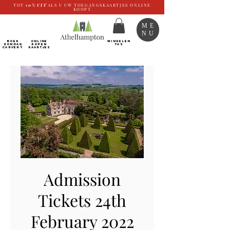
TOT
10%
UIT
ALS U UW TOEGANGSKAARTJES ONLINE
KOOPT
ME
NU
BOEK
ONLINE
WINKELEN
ZONDAG
kopen
TAS
CARVERY
Kaartjes
Admission
Tickets 24th
February 2022