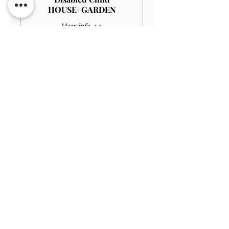
HOUSE+GARDEN
Meer info
Prijs
£ 4,00
Verkoop geëindigd op
Soort ticket
Child GARDEN
Prijs
£ 3,00
Verkoop geëindigd op
Soort ticket
Disabled Child GARDEN