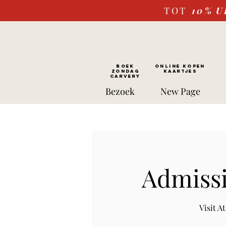
TOT
10%
U
BOEK
ONLINE kopen
ZONDAG
Kaartjes
CARVERY
Bezoek
New Page
Admissi
Visit 