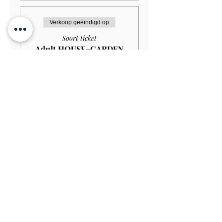
Verkoop geëindigd op
Soort ticket
Adult HOUSE+GARDEN
£18.00
Meer info
Prijs
£ 16,20
Verkoop geëindigd op
Soort ticket
Child (Under 12) FREE
Meer info
Prijs
£ 0,00