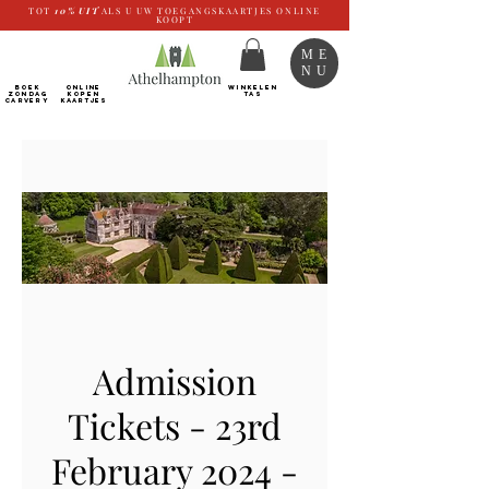
TOT
10%
UIT
ALS U UW TOEGANGSKAARTJES ONLINE
KOOPT
ME
NU
BOEK
ONLINE
WINKELEN
ZONDAG
kopen
TAS
CARVERY
Kaartjes
Admission
Tickets - 23rd
February 2024 -