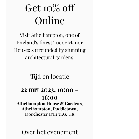
Get 10% off
Online
Visit Athelhampton, one of
England's finest Tudor Manor
Houses surrounded by stunning
architectural gardens.
Tijd en locatie
22 mrt 2023, 10:00 –
16:00
Athelhampton House & Gardens,
Athelhampton, Puddletown,
Dorchester DT2 7LG, UK
Over het evenement