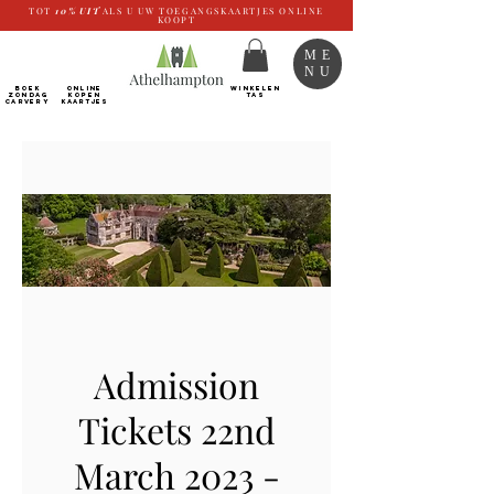
TOT
10%
UIT
ALS U UW TOEGANGSKAARTJES ONLINE
KOOPT
ME
NU
BOEK
ONLINE
WINKELEN
ZONDAG
kopen
TAS
CARVERY
Kaartjes
Admission
Tickets 22nd
March 2023 -