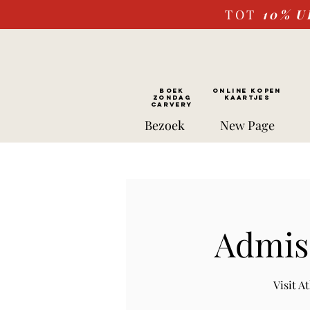
TOT
10%
U
BOEK
ONLINE kopen
ZONDAG
Kaartjes
CARVERY
Bezoek
New Page
Admiss
Visit 