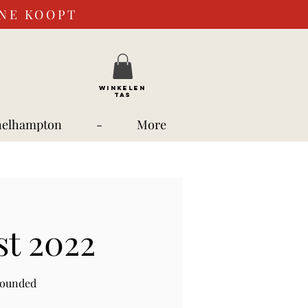
INE KOOPT
WINKELEN
TAS
helhampton
-
More
st 2022
rounded