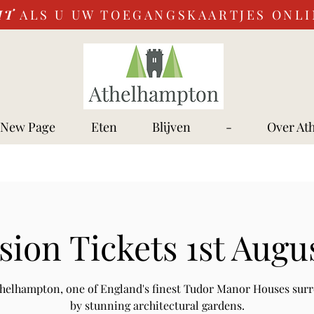
IT
ALS U UW TOEGANGSKAARTJES ONL
New Page
Eten
Blijven
-
Over At
ion Tickets 1st Augu
Athelhampton, one of England's finest Tudor Manor Houses sur
by stunning architectural gardens.