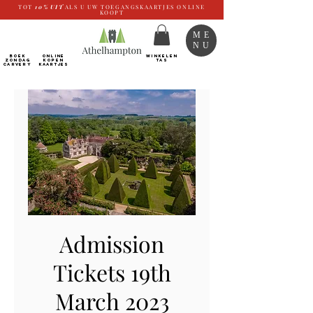
TOT
10%
UIT
ALS U UW TOEGANGSKAARTJES ONLINE
KOOPT
ME
NU
BOEK
ONLINE
WINKELEN
ZONDAG
kopen
TAS
CARVERY
Kaartjes
Admission
Tickets 19th
March 2023