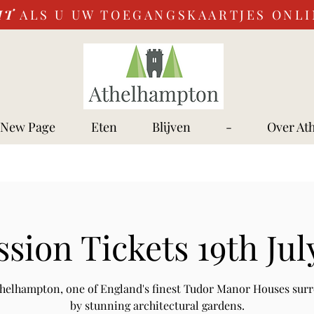
IT
ALS U UW TOEGANGSKAARTJES ONL
New Page
Eten
Blijven
-
Over At
sion Tickets 19th Jul
Athelhampton, one of England's finest Tudor Manor Houses sur
by stunning architectural gardens.