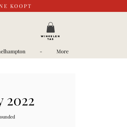
INE KOOPT
WINKELEN
TAS
helhampton
-
More
y 2022
rounded