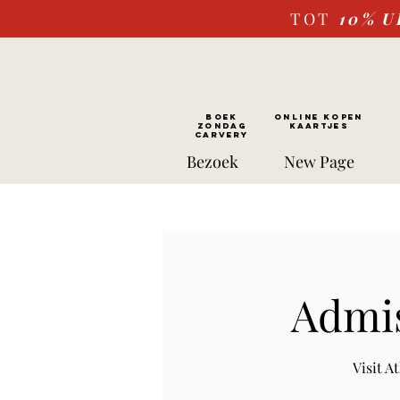
TOT
10%
U
BOEK
ONLINE kopen
ZONDAG
Kaartjes
CARVERY
Bezoek
New Page
Admis
Visit 