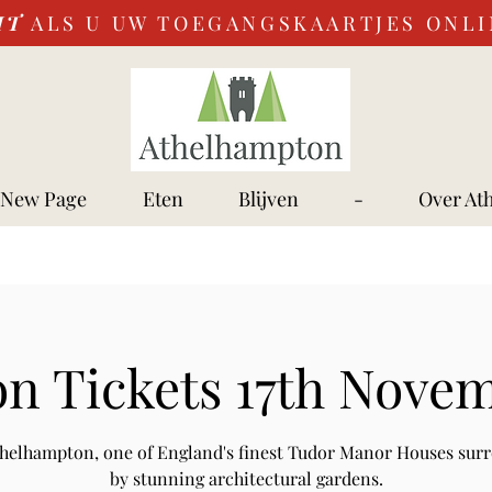
IT
ALS U UW TOEGANGSKAARTJES ONL
New Page
Eten
Blijven
-
Over At
n Tickets 17th Nove
Athelhampton, one of England's finest Tudor Manor Houses sur
by stunning architectural gardens.