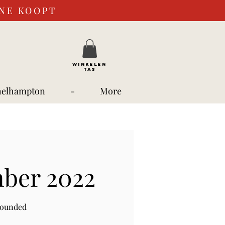
INE KOOPT
WINKELEN
TAS
helhampton
-
More
mber 2022
rounded