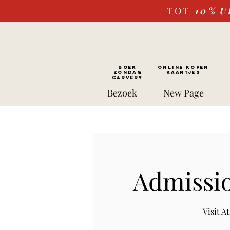
TOT
10%
U
BOEK
ONLINE kopen
ZONDAG
Kaartjes
CARVERY
Bezoek
New Page
Admissio
Visit 