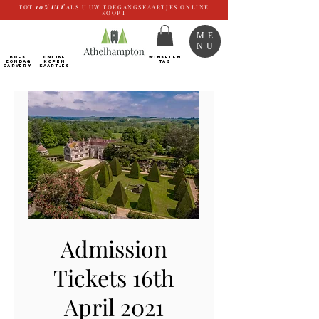
TOT
10%
UIT
ALS U UW TOEGANGSKAARTJES ONLINE
KOOPT
ME
NU
BOEK
ONLINE
WINKELEN
ZONDAG
kopen
TAS
CARVERY
Kaartjes
Admission
Tickets 16th
April 2021