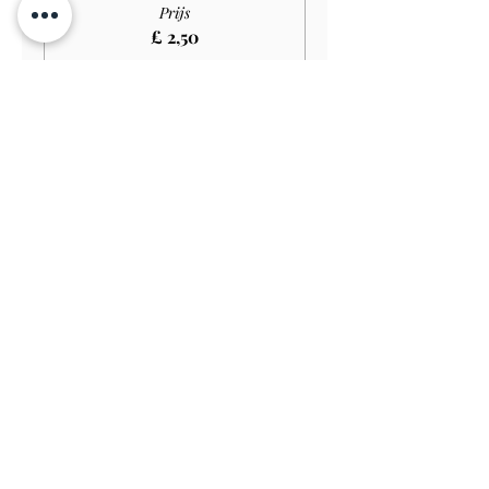
Prijs
£ 2,50
Verkoop geëindigd op
Soort ticket
Disabled Child GARDEN
Prijs
£ 1,65
Verkoop geëindigd op
Soort ticket
Family Ticket GARDEN
Prijs
£ 20,00