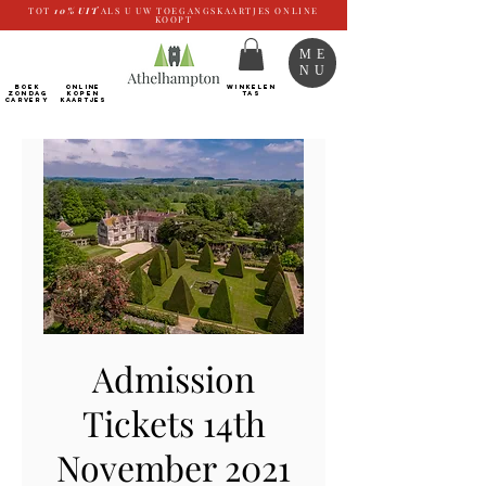
TOT
10%
UIT
ALS U UW TOEGANGSKAARTJES ONLINE
KOOPT
ME
NU
BOEK
ONLINE
WINKELEN
ZONDAG
kopen
TAS
CARVERY
Kaartjes
Admission
Tickets 14th
November 2021