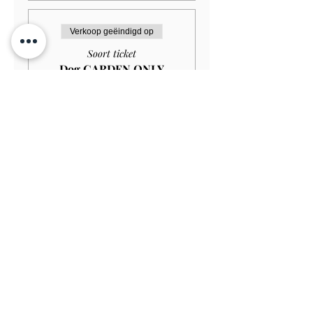
Verkoop geëindigd op
Soort ticket
Dog GARDEN ONLY
Meer info
Prijs
£ 1,00
Verkoop geëindigd op
Soort ticket
Student GARDEN ONLY
£9.00
Meer info
Prijs
£ 8,10