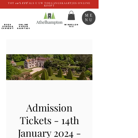
TOT
10%
UIT
ALS U UW TOEGANGSKAARTJES ONLINE
KOOPT
ME
NU
BOEK
ONLINE
WINKELEN
ZONDAG
kopen
TAS
CARVERY
Kaartjes
Admission
Tickets - 14th
January 2024 -