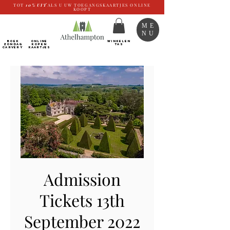
TOT
10%
UIT
ALS U UW TOEGANGSKAARTJES ONLINE
KOOPT
ME
NU
BOEK
ONLINE
WINKELEN
ZONDAG
kopen
TAS
CARVERY
Kaartjes
Admission
Tickets 13th
September 2022