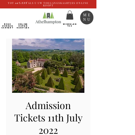
TOT
10%
UIT
ALS U UW TOEGANGSKAARTJES ONLINE
KOOPT
ME
NU
BOEK
ONLINE
WINKELEN
ZONDAG
kopen
TAS
CARVERY
Kaartjes
Admission
Tickets 11th July
2022