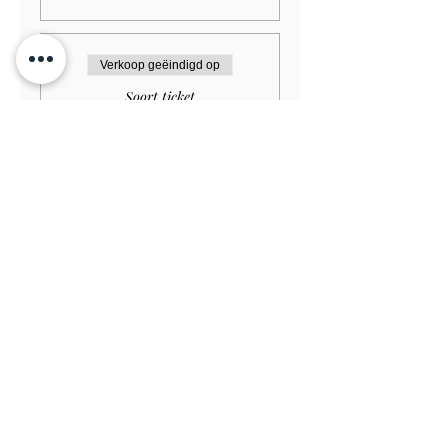
Verkoop geëindigd op
Soort ticket
Child (Under 12) FREE
Meer info
Prijs
£ 0,00
Verkoop geëindigd op
Soort ticket
Child (Under 12) £5.00
Meer info
Prijs
£ 5,00