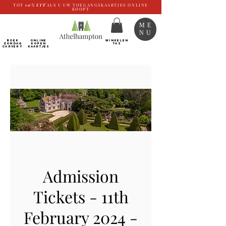
TOT
10%
UIT
ALS U UW TOEGANGSKAARTJES ONLINE
KOOPT
ME
NU
BOEK
ONLINE
WINKELEN
ZONDAG
kopen
TAS
CARVERY
Kaartjes
Admission
Tickets - 11th
February 2024 -