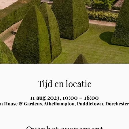
Tijd en locatie
11 aug 2023, 10:00 – 16:00
n House & Gardens, Athelhampton, Puddletown, Dorchester