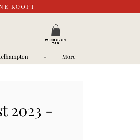
INE KOOPT
WINKELEN
TAS
helhampton
-
More
t 2023 -