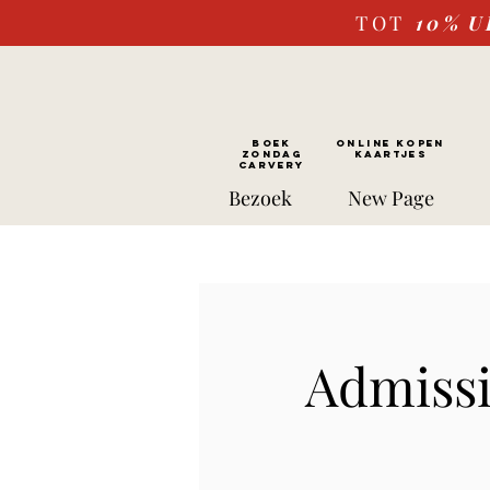
TOT
10%
U
BOEK
ONLINE kopen
ZONDAG
Kaartjes
CARVERY
Bezoek
New Page
Admissi