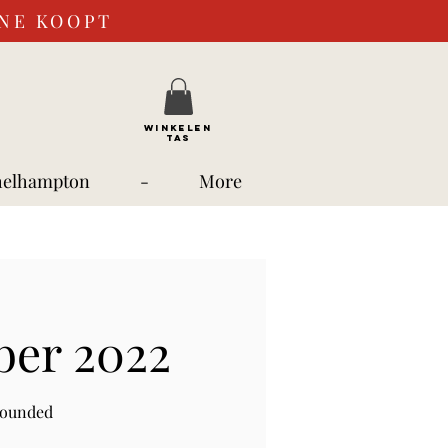
INE KOOPT
WINKELEN
TAS
helhampton
-
More
ber 2022
rounded