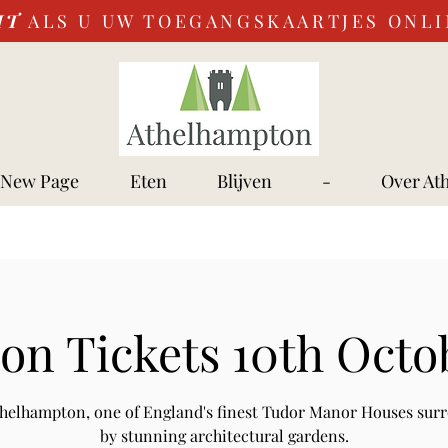
IT
ALS U UW TOEGANGSKAARTJES ONL
New Page
Eten
Blijven
-
Over At
on Tickets 10th Octo
Athelhampton, one of England's finest Tudor Manor Houses sur
by stunning architectural gardens.