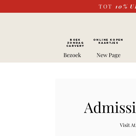
TOT
10%
U
BOEK
ONLINE kopen
ZONDAG
Kaartjes
CARVERY
Bezoek
New Page
Admissi
Visit 