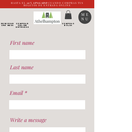
HASTA EL
10%
APAGADO
CUANDO COMPRAS TUS
BOLETOS DE ENTRADA ONLINE
ME
NU
RESERVAR
Comprar
COMPRAS
UNA MESA
ONLINE
BOLSA
Entradas
First name
Last name
Email
Write a message