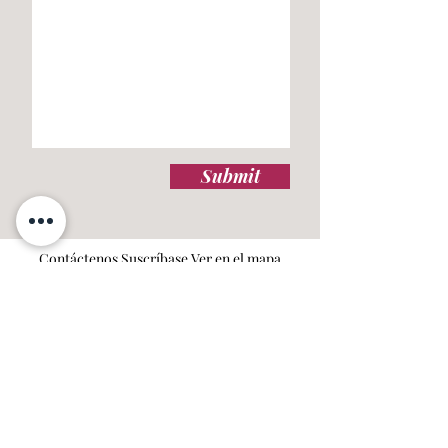
Submit
Contáctenos
Suscríbase
Ver en el mapa
TERMS & CONDITIONS
PRIVACY & COOKIE POLICY
ACCESSIBILITY STATEME
NT
JOBS AT ATHELHAMPTON
Athelhampton House & Gardens
Puddletown
Dorchester
Dorset