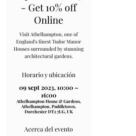
- Get 10% off
Online
Visit Athelhampton, one of
England's finest Tudor Manor
Houses surrounded by stunning
architectural gardens.
Horario y ubicación
09 sept 2023, 10:00 –
16:00
Athelhampton House & Gardens,
Athelhampton, Puddletown,
Dorchester DT2 7LG, UK
Acerca del evento