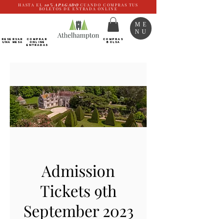
HASTA EL
10%
APAGADO
CUANDO COMPRAS TUS
BOLETOS DE ENTRADA ONLINE
ME
NU
RESERVAR
Comprar
COMPRAS
UNA MESA
ONLINE
BOLSA
Entradas
Admission
Tickets 9th
September 2023