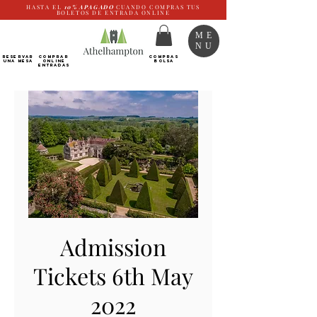
HASTA EL
10%
APAGADO
CUANDO COMPRAS TUS
BOLETOS DE ENTRADA ONLINE
ME
NU
RESERVAR
Comprar
COMPRAS
UNA MESA
ONLINE
BOLSA
Entradas
Admission
Tickets 6th May
2022