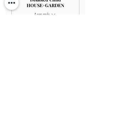
HOUSE+GARDEN
Leer más
Precio
4,00 GBP
Venta finalizada
Tipo de entrada
Child GARDEN
Precio
3,00 GBP
Venta finalizada
Tipo de entrada
Disabled Child GARDEN