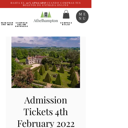
HASTA EL
10%
APAGADO
CUANDO COMPRAS TUS
BOLETOS DE ENTRADA ONLINE
ME
NU
RESERVAR
Comprar
COMPRAS
UNA MESA
ONLINE
BOLSA
Entradas
Admission
Tickets 4th
February 2022