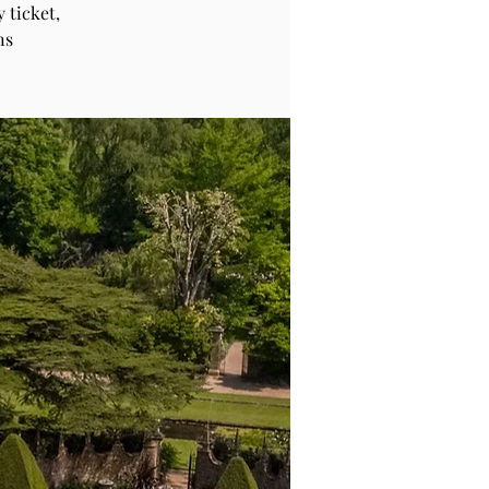
 ticket,
ns