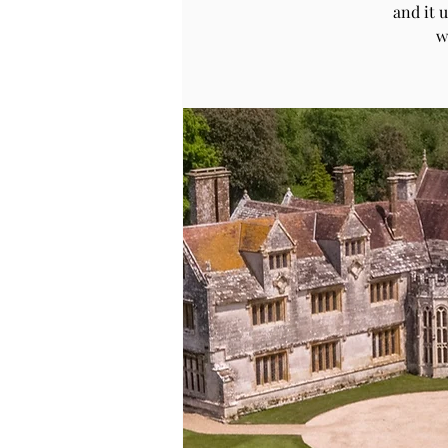
and it 
w