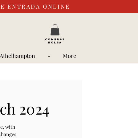
DE ENTRADA ONLINE
COMPRAS
BOLSA
 Athelhampton
-
More
rch 2024
e, with
 changes