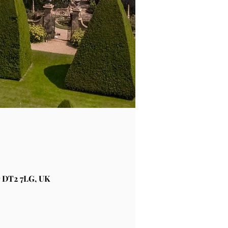
 DT2 7LG, UK