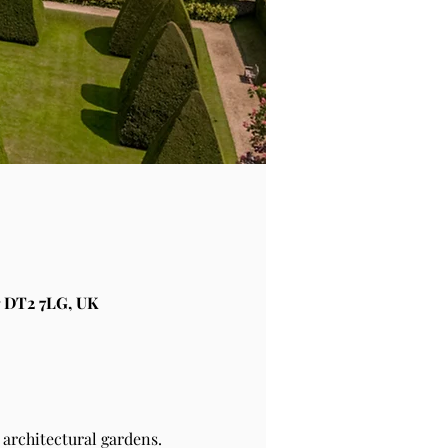
 DT2 7LG, UK
architectural gardens.