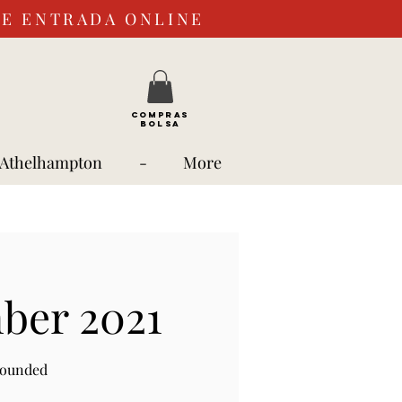
DE ENTRADA ONLINE
COMPRAS
BOLSA
 Athelhampton
-
More
ber 2021
rounded