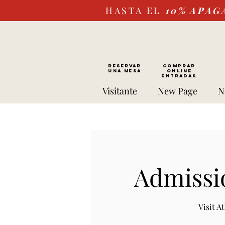
HASTA EL
10%
APAG
RESERVAR
Comprar
UNA MESA
ONLINE
Entradas
Visitante
New Page
N
Admissi
Visit 