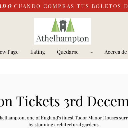
ADO
CUANDO COMPRAS TUS BOLETOS 
ew Page
Eating
Quedarse
-
Acerca de
on Tickets 3rd Decem
Athelhampton, one of England's finest Tudor Manor Houses sur
by stunning architectural gardens.