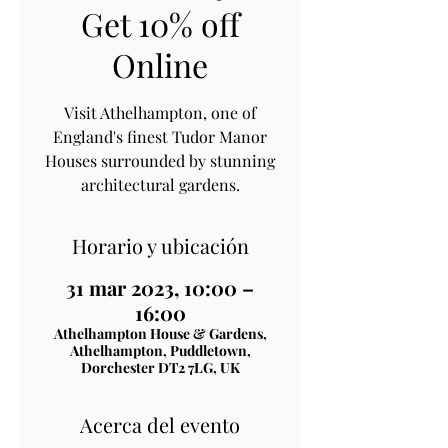
Get 10% off
Online
Visit Athelhampton, one of
England's finest Tudor Manor
Houses surrounded by stunning
architectural gardens.
Horario y ubicación
31 mar 2023, 10:00 –
16:00
Athelhampton House & Gardens,
Athelhampton, Puddletown,
Dorchester DT2 7LG, UK
Acerca del evento