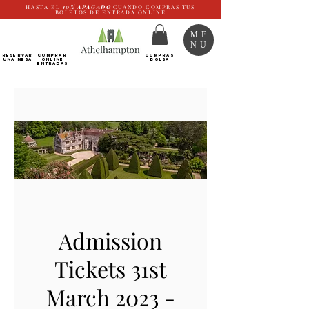
HASTA EL
10%
APAGADO
CUANDO COMPRAS TUS
BOLETOS DE ENTRADA ONLINE
ME
NU
RESERVAR
Comprar
COMPRAS
UNA MESA
ONLINE
BOLSA
Entradas
Admission
Tickets 31st
March 2023 -