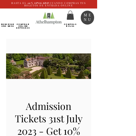
HASTA EL
10%
APAGADO
CUANDO COMPRAS TUS
BOLETOS DE ENTRADA ONLINE
ME
NU
RESERVAR
Comprar
COMPRAS
UNA MESA
ONLINE
BOLSA
Entradas
Admission
Tickets 31st July
2023 - Get 10%