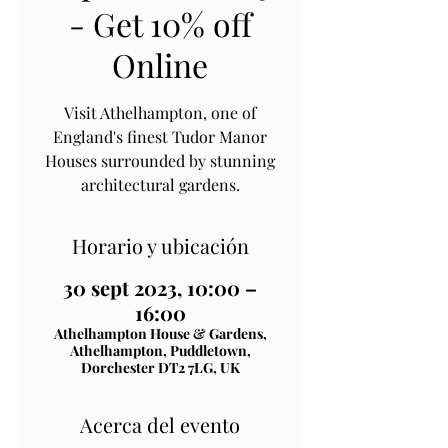
- Get 10% off
Online
Visit Athelhampton, one of
England's finest Tudor Manor
Houses surrounded by stunning
architectural gardens.
Horario y ubicación
30 sept 2023, 10:00 –
16:00
Athelhampton House & Gardens,
Athelhampton, Puddletown,
Dorchester DT2 7LG, UK
Acerca del evento