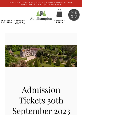
HASTA EL
10%
APAGADO
CUANDO COMPRAS TUS
BOLETOS DE ENTRADA ONLINE
ME
NU
RESERVAR
Comprar
COMPRAS
UNA MESA
ONLINE
BOLSA
Entradas
Admission
Tickets 30th
September 2023