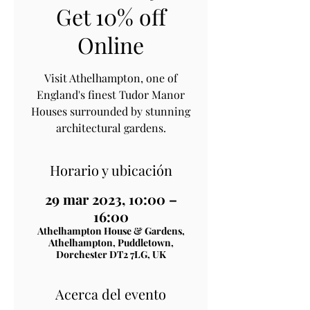
Get 10% off
Online
Visit Athelhampton, one of
England's finest Tudor Manor
Houses surrounded by stunning
architectural gardens.
Horario y ubicación
29 mar 2023, 10:00 –
16:00
Athelhampton House & Gardens,
Athelhampton, Puddletown,
Dorchester DT2 7LG, UK
Acerca del evento