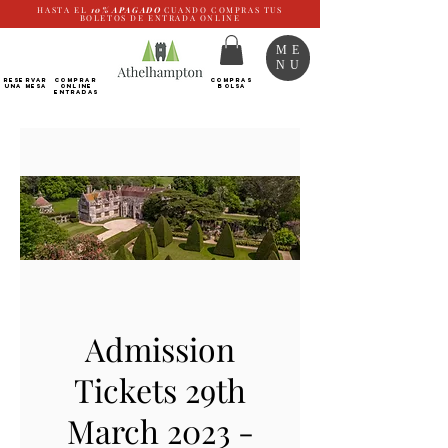
HASTA EL
10%
APAGADO
CUANDO COMPRAS TUS
BOLETOS DE ENTRADA ONLINE
ME
NU
RESERVAR
Comprar
COMPRAS
UNA MESA
ONLINE
BOLSA
Entradas
Admission
Tickets 29th
March 2023 -