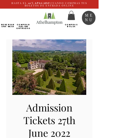
HASTA EL
10%
APAGADO
CUANDO COMPRAS TUS
BOLETOS DE ENTRADA ONLINE
ME
NU
RESERVAR
Comprar
COMPRAS
UNA MESA
ONLINE
BOLSA
Entradas
Admission
Tickets 27th
June 2022