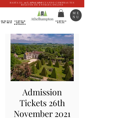
HASTA EL
10%
APAGADO
CUANDO COMPRAS TUS
BOLETOS DE ENTRADA ONLINE
ME
NU
RESERVAR
Comprar
COMPRAS
UNA MESA
ONLINE
BOLSA
Entradas
Admission
Tickets 26th
November 2021