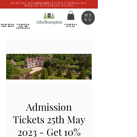
HASTA EL
10%
APAGADO
CUANDO COMPRAS TUS
BOLETOS DE ENTRADA ONLINE
ME
NU
RESERVAR
Comprar
COMPRAS
UNA MESA
ONLINE
BOLSA
Entradas
Admission
Tickets 25th May
2023 - Get 10%