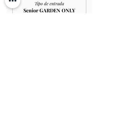
Tipo de entrada
Senior GARDEN ONLY
£10.00
Leer más
Precio
9,00 GBP
Venta finalizada
Tipo de entrada
Student GARDEN ONLY
£9.00
Leer más
Precio
8,10 GBP